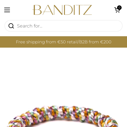
Skip to content
Open cart
0
Open menu
Free shipping from €50 retail/B2B from €200