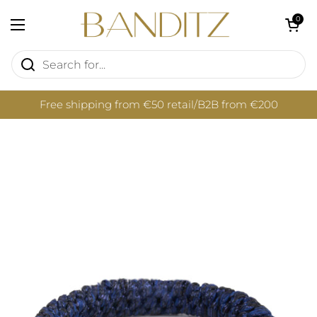
Skip to content
Open cart
0
Open menu
Free shipping from €50 retail/B2B from €200