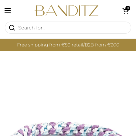
Skip to content
Open cart
0
Open menu
Free shipping from €50 retail/B2B from €200