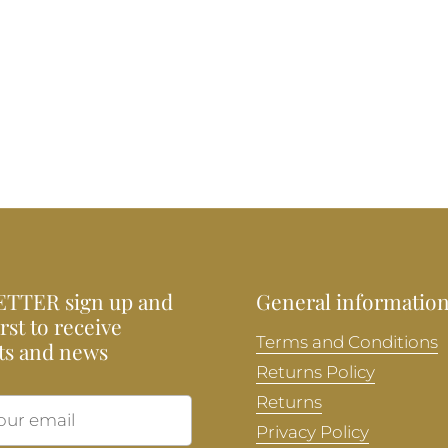
TTER sign up and
General informatio
irst to receive
Terms and Conditions
ts and news
Returns Policy
Returns
Submit
Privacy Policy