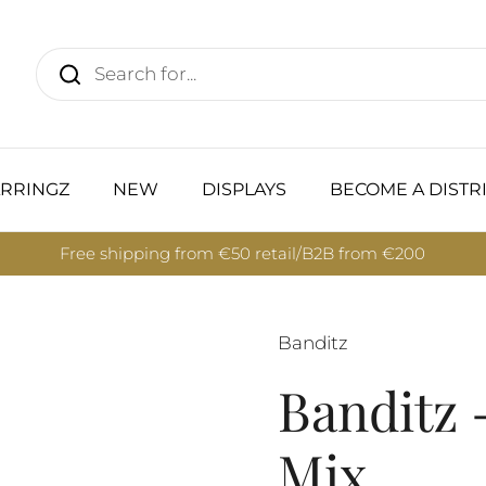
RRINGZ
NEW
DISPLAYS
BECOME A DISTR
Free shipping from €50 retail/B2B from €200
Banditz
Banditz 
Mix