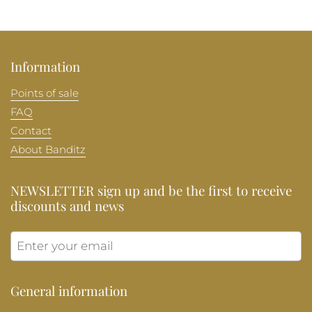
Information
Points of sale
FAQ
Contact
About Banditz
NEWSLETTER sign up and be the first to receive
discounts and news
Submit
General information