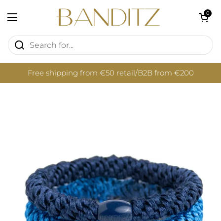
Skip to content
Open cart
0
Open menu
Free shipping from €50 retail/B2B from €200