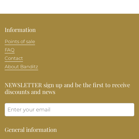
Information
Points of sale
FAQ
Contact
About Banditz
NEWSLETTER sign up and be the first to receive
discounts and news
Submit
General information