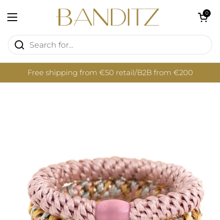
Skip to content
Open cart
0
Open menu
Free shipping from €50 retail/B2B from €200