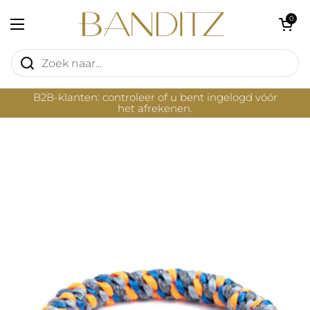
Ga naar content
Winkelwagentje 
0
Menu openen
B2B-klanten: controleer of u bent ingelogd vóór
het afrekenen.