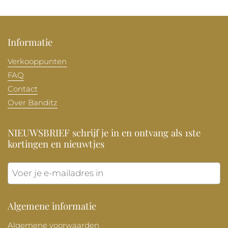
Informatie
Verkooppunten
FAQ
Contact
Over Banditz
NIEUWSBRIEF schrijf je in en ontvang als 1ste
kortingen en nieuwtjes
Verzen
Algemene informatie
Algemene voorwaarden