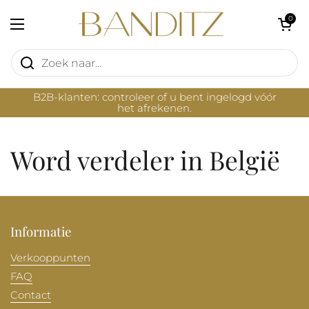
Ga naar content
Winkelwagentje 
0
Menu openen
B2B-klanten: controleer of u bent ingelogd vóór
het afrekenen.
Word verdeler in België
Informatie
Verkooppunten
FAQ
Contact