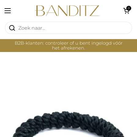
Ga naar content
Winkelwagentje 
0
Menu openen
B2B-klanten: controleer of u bent ingelogd vóór
het afrekenen.