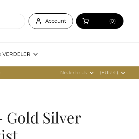
Account
0
Winkelwagentje 
 VERDELER
n.
Taal
Nederlands
Land/region
(EUR €)
- Gold Silver
ist