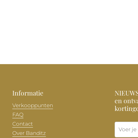
Informatie
NIEUWSB
en ontva
Verkooppunten
korting
FAQ
Contact
Over Banditz