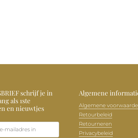
RIEF schrijf je in
Algemene informati
ng als 1ste
Algemene voorwaard
en en nieuwtjes
Retourbeleid
Retourneren
Verzenden
Privacybeleid