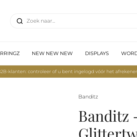
RRINGZ
NEW NEW NEW
DISPLAYS
WORD
2B-klanten: controleer of u bent ingelogd vóór het afrekene
Banditz
Banditz 
Glittertw