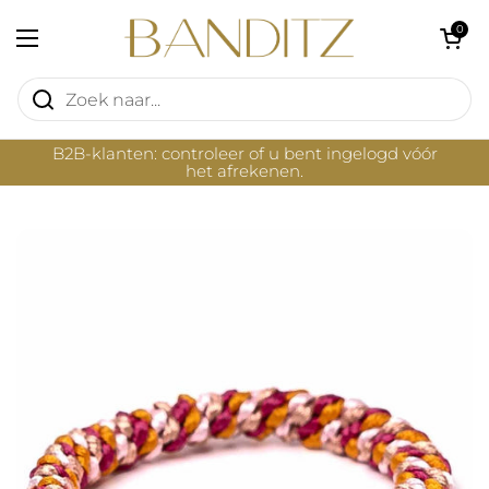
Ga naar content
Winkelwagentje 
0
Menu openen
B2B-klanten: controleer of u bent ingelogd vóór
het afrekenen.