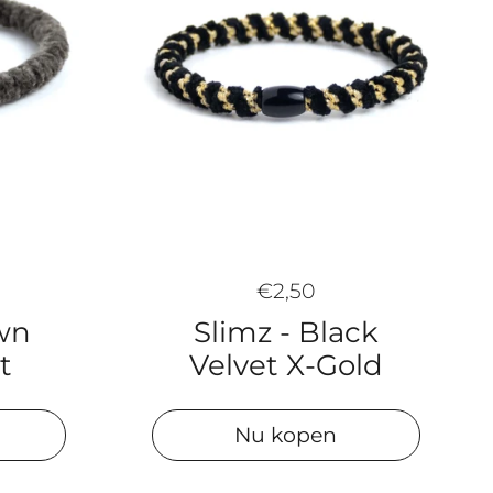
€2,50
Slimz - Black
own
Velvet X-Gold
t
Nu kopen