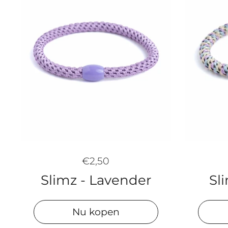
€2,50
Slimz - Lavender
Sl
Nu kopen