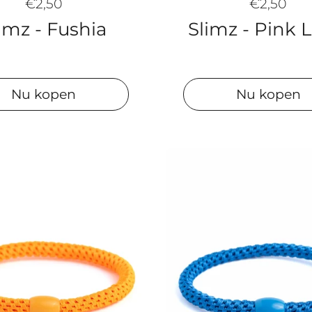
€2,50
€2,50
imz - Fushia
Slimz - Pink 
Nu kopen
Nu kopen