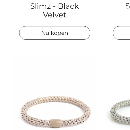
S
Slimz - Black
Velvet
Nu kopen