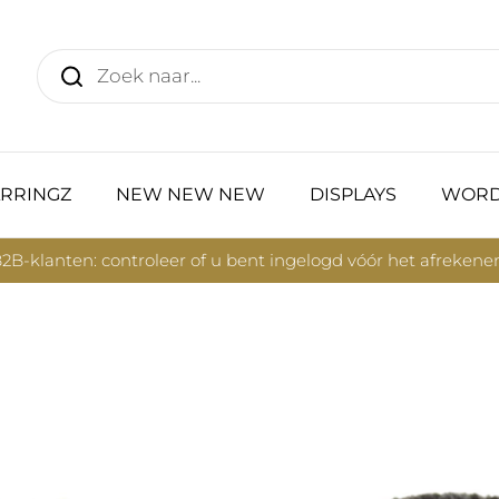
RRINGZ
NEW NEW NEW
DISPLAYS
WORD
2B-klanten: controleer of u bent ingelogd vóór het afrekene