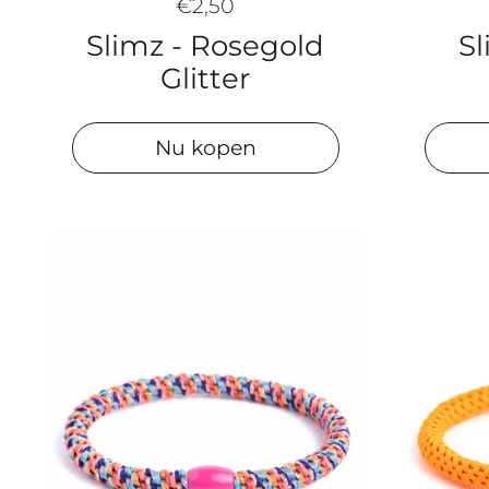
€2,50
Slimz - Rosegold
Sl
Glitter
Nu kopen