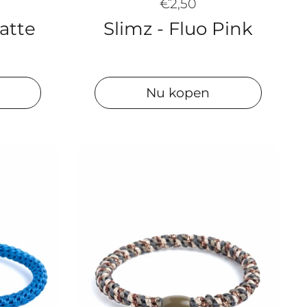
€2,50
Latte
Slimz - Fluo Pink
Nu kopen