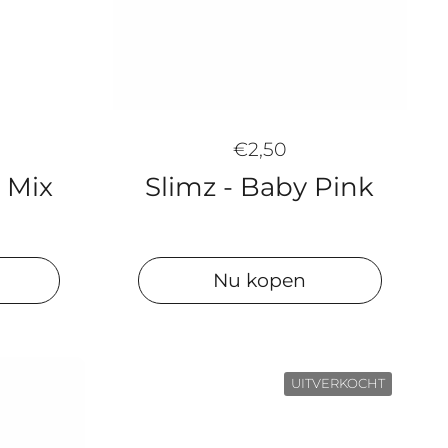
€2,50
w Mix
Slimz - Baby Pink
Nu kopen
UITVERKOCHT