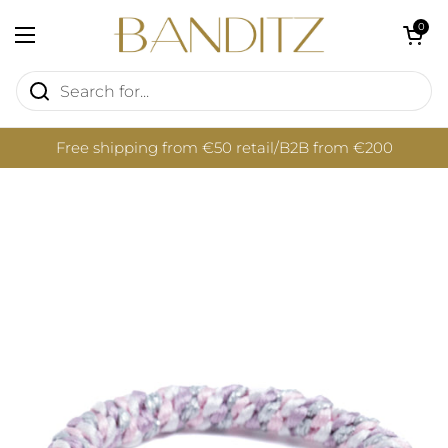
Skip to content
Open cart
0
Open menu
Free shipping from €50 retail/B2B from €200