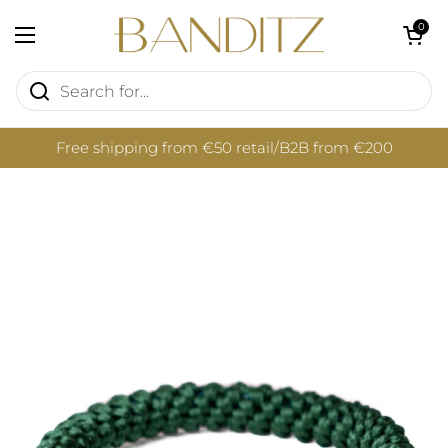
Skip to content
Open cart
0
Open menu
Free shipping from €50 retail/B2B from €200