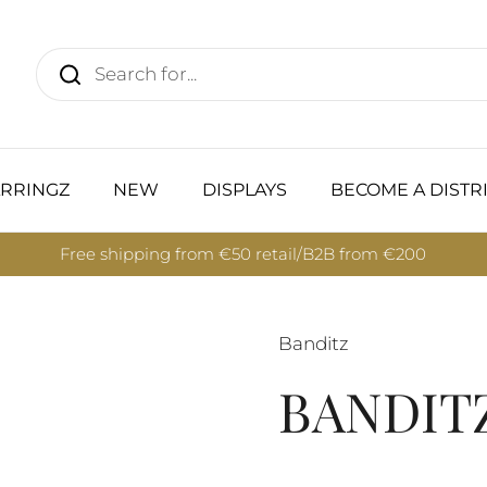
RRINGZ
NEW
DISPLAYS
BECOME A DISTR
Free shipping from €50 retail/B2B from €200
Banditz
BANDITZ