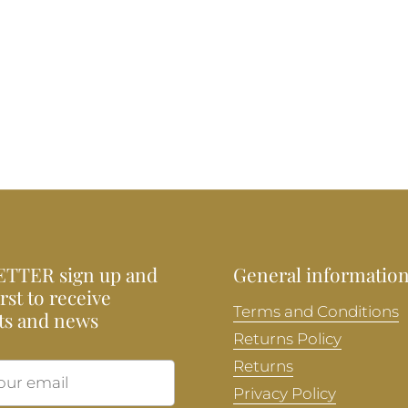
TTER sign up and
General informatio
irst to receive
Terms and Conditions
ts and news
Returns Policy
Returns
Submit
Privacy Policy